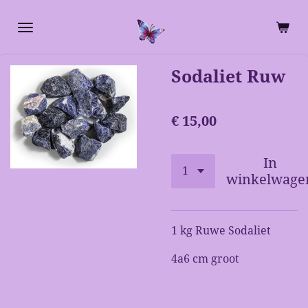
Ga
direct
naar
de
Sodaliet Ruw
hoofdinhoud
€ 15,00
In
winkelwage
1 kg Ruwe Sodaliet
4a6 cm groot