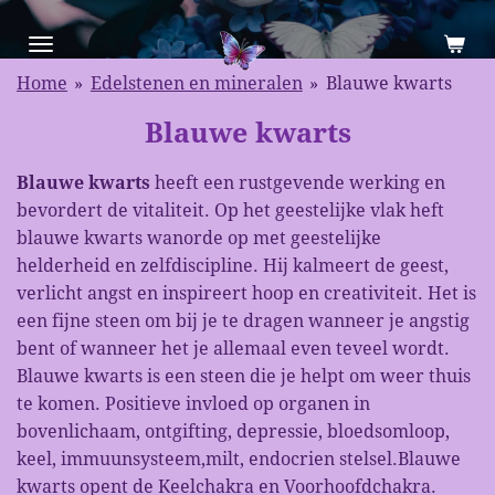
Ga
direct
naar
Home
»
Edelstenen en mineralen
»
Blauwe kwarts
de
Blauwe kwarts
hoofdinhoud
Blauwe kwarts
heeft een rustgevende werking en
bevordert de vitaliteit. Op het geestelijke vlak heft
blauwe kwarts wanorde op met geestelijke
helderheid en zelfdiscipline. Hij kalmeert de geest,
verlicht angst en inspireert hoop en creativiteit. Het is
een fijne steen om bij je te dragen wanneer je angstig
bent of wanneer het je allemaal even teveel wordt.
Blauwe kwarts is een steen die je helpt om weer thuis
te komen. Positieve invloed op organen in
bovenlichaam, ontgifting, depressie, bloedsomloop,
keel, immuunsysteem,milt, endocrien stelsel.Blauwe
kwarts opent de Keelchakra en Voorhoofdchakra.