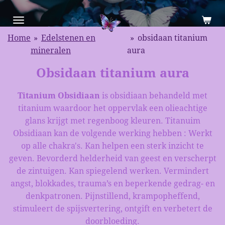
Ga
direct
naar
Home
»
Edelstenen en
»
obsidaan titanium
de
mineralen
aura
hoofdinhoud
Obsidaan titanium aura
Titanium Obsidiaan
is obsidiaan behandeld met
titanium waardoor het oppervlak een olieachtige
glans krijgt met regenboog kleuren. Titanuim
Obsidiaan kan de volgende werking hebben : Werkt
op alle chakra's. Kan helpen een sterk inzicht te
geven. Bevorderd helderheid van geest en verscherpt
de zintuigen. Kan spiegelend werken. Vermindert
angst, blokkades, trauma’s en beperkende gedrag- en
denkpatronen. Pijnstillend, krampopheffend,
stimuleert de spijsvertering, ontgift en verbetert de
doorbloeding.