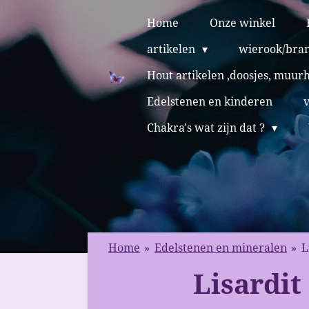
Ga
Home
Onze winkel
direct
artikelen
wierook/bra
naar
de
Hout artikelen ,doosjes, muur
hoofdinhoud
Edelstenen en kinderen
Chakra's wat zijn dat ?
Home
»
Edelstenen en mineralen
»
L
Lisardit