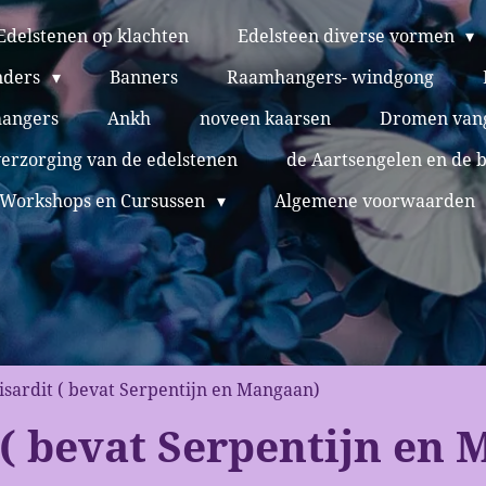
Edelstenen op klachten
Edelsteen diverse vormen
nders
Banners
Raamhangers- windgong
hangers
Ankh
noveen kaarsen
Dromen van
verzorging van de edelstenen
de Aartsengelen en de 
Workshops en Cursussen
Algemene voorwaarden
isardit ( bevat Serpentijn en Mangaan)
 ( bevat Serpentijn en