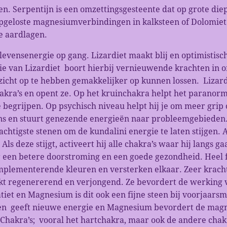
en. Serpentijn is een omzettingsgesteente dat op grote diep
pgeloste magnesiumverbindingen in kalksteen of Dolomiet
e aardlagen.
levensenergie op gang. Lizardiet maakt blij en optimistisc
gie van Lizardiet boort hierbij vernieuwende krachten in 
cht op te hebben gemakkelijker op kunnen lossen. Lizardi
hakra’s en opent ze. Op het kruinchakra helpt het paranor
e begrijpen. Op psychisch niveau helpt hij je om meer grip o
ans en stuurt genezende energieën naar probleemgebieden.
achtigste stenen om de kundalini energie te laten stijgen. A
Als deze stijgt, activeert hij alle chakra’s waar hij langs
or een betere doorstroming en een goede gezondheid. Heel 
mplementerende kleuren en versterken elkaar. Zeer krach
rkt regenererend en verjongend. Ze bevordert de werking v
tiet en Magnesium is dit ook een fijne steen bij voorjaar
n geeft nieuwe energie en Magnesium bevordert de magne
hakra’s; vooral het hartchakra, maar ook de andere chak