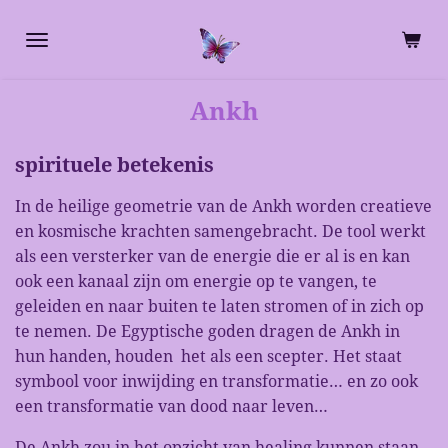
Ga
direct
naar
de
Ankh
hoofdinhoud
spirituele betekenis
In de heilige geometrie van de Ankh worden creatieve
en kosmische krachten samengebracht. De tool werkt
als een versterker van de energie die er al is en kan
ook een kanaal zijn om energie op te vangen, te
geleiden en naar buiten te laten stromen of in zich op
te nemen. De Egyptische goden dragen de Ankh in
hun handen, houden het als een scepter. Het staat
symbool voor inwijding en transformatie… en zo ook
een transformatie van dood naar leven…
De Ankh zou in het opzicht van healing kunnen staan