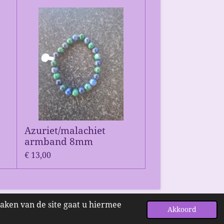
Azuriet/malachiet
armband 8mm
€ 13,00
maken van de site gaat u hiermee
Powered by
JouwWeb
Akkoord