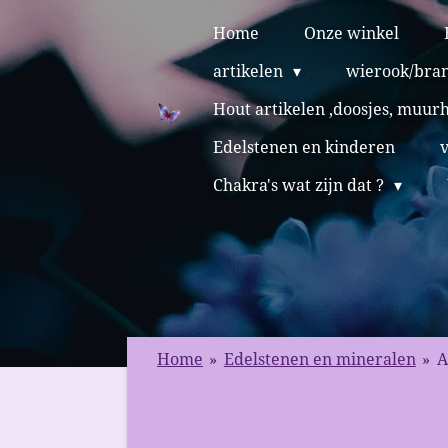
Ga
Home
Onze winkel
direct
artikelen
wierook/bra
naar
de
Hout artikelen ,doosjes, muur
hoofdinhoud
Edelstenen en kinderen
Chakra's wat zijn dat ?
Home
»
Edelstenen en mineralen
»
A