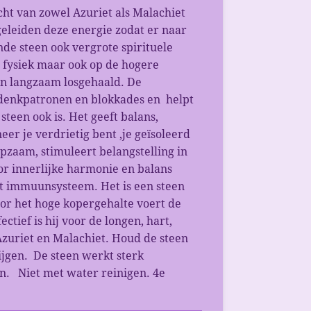
ht van zowel Azuriet als Malachiet
eleiden deze energie zodat er naar
de steen ook vergrote spirituele
l fysiek maar ook op de hogere
en langzaam losgehaald. De
 denkpatronen en blokkades en helpt
teen ook is. Het geeft balans,
er je verdrietig bent ,je geïsoleerd
ulpzaam, stimuleert belangstelling in
or innerlijke harmonie en balans
het immuunsysteem. Het is een steen
oor het hoge kopergehalte voert de
ectief is hij voor de longen, hart,
Azuriet en Malachiet. Houd de steen
rijgen. De steen werkt sterk
en. Niet met water reinigen. 4e