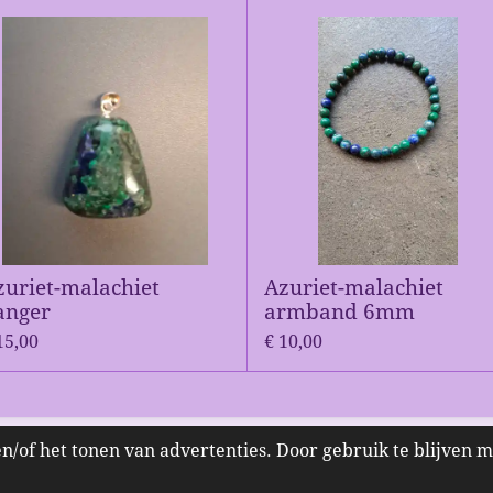
zuriet-malachiet
Azuriet-malachiet
anger
armband 6mm
15,00
€ 10,00
n/of het tonen van advertenties. Door gebruik te blijven 