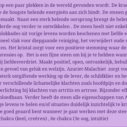
op een paar plekken in de wereld gevonden wordt. De krac
 de hoogste helende energieën aan zich bindt. De stenen g
maakt. Naast een sterk helende oorsprong brengt de helen
erde oog verder te ontwikkelen . De steen heelt niet enke
blokkades uit vorige levens worden beschenen met liefde 
neel vlak voor diepgaande reiniging, het verwijdert oude
n. Het kristal zorgt voor een positieve stemming waar de s
ssies op. Het is een fijne steen om bij je te hebben wanne
bij liefdesverdriet. Maakt positief, open, ontvankelijk, beh
n gevoel van geluk en welzijn. Azuriet-Malachiet zorgt vo
 sterk ontgiftende werking op de lever, de schildklier en 
 verschillende lichamelijke klachten zoals hoofdpijn en d
rlichting bij klachten van artritis en artrose. Bijzonder eff
 bloedbaan. Verder heeft de steen alle eigenschappen van 
 levens te helen en/of situaties duidelijk inzichtelijk te k
t je goed geaard bent wanneer je gaat werken met deze ste
chakra (keel, creëren) , 6e chakra (3e oog, intuïtie)