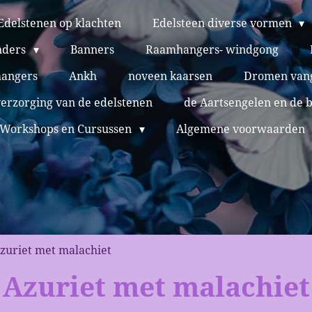
Edelstenen op klachten
Edelsteen diverse vormen
nders
Banners
Raamhangers- windgong
hangers
Ankh
noveen kaarsen
Dromen van
verzorging van de edelstenen
de Aartsengelen en de 
Workshops en Cursussen
Algemene voorwaarden
zuriet met malachiet
Azuriet met malachiet