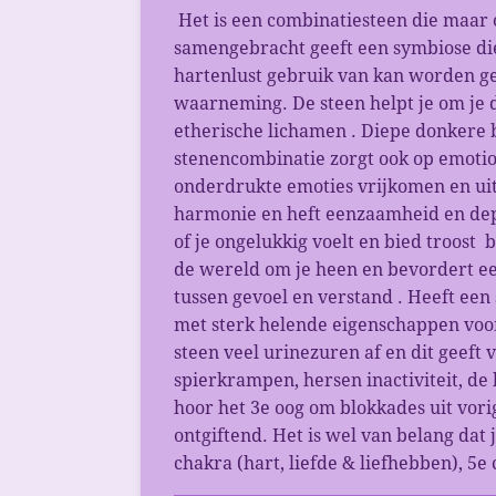
Het is een combinatiesteen die maar 
samengebracht geeft een symbiose die
hartenlust gebruik van kan worden ge
waarneming. De steen helpt je om je d
etherische lichamen . Diepe donkere 
stenencombinatie zorgt ook op emotio
onderdrukte emoties vrijkomen en uite
harmonie en heft eenzaamheid en depre
of je ongelukkig voelt en bied troost 
de wereld om je heen en bevordert ee
tussen gevoel en verstand . Heeft een
met sterk helende eigenschappen voor
steen veel urinezuren af en dit geeft ve
spierkrampen, hersen inactiviteit, de
hoor het 3e oog om blokkades uit vorige
ontgiftend. Het is wel van belang da
chakra (hart, liefde & liefhebben), 5e 