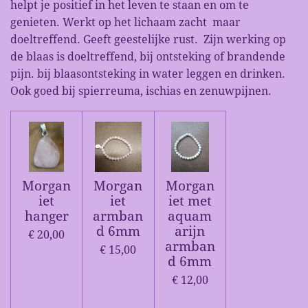
helpt je positief in het leven te staan en om te
genieten. Werkt op het lichaam zacht maar
doeltreffend. Geeft geestelijke rust. Zijn werking op
de blaas is doeltreffend, bij ontsteking of brandende
pijn. bij blaasontsteking in water leggen en drinken.
Ook goed bij spierreuma, ischias en zenuwpijnen.
Morgan
Morgan
Morgan
iet
iet
iet met
hanger
armban
aquam
d 6mm
arijn
€ 20,00
armban
€ 15,00
d 6mm
€ 12,00