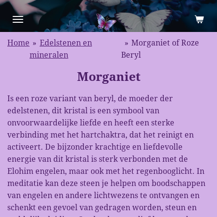
Ga
direct
naar
Home
»
Edelstenen en
»
Morganiet of Roze
de
mineralen
Beryl
hoofdinhoud
Morganiet
Is een roze variant van beryl, de moeder der
edelstenen, dit kristal is een symbool van
onvoorwaardelijke liefde en heeft een sterke
verbinding met het hartchaktra, dat het reinigt en
activeert. De bijzonder krachtige en liefdevolle
energie van dit kristal is sterk verbonden met de
Elohim engelen, maar ook met het regenbooglicht. In
meditatie kan deze steen je helpen om boodschappen
van engelen en andere lichtwezens te ontvangen en
schenkt een gevoel van gedragen worden, steun en