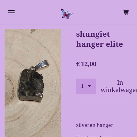
Ga
direct
naar
de
shungiet
hoofdinhoud
hanger elite
€ 12,00
In
winkelwage
zilveren hanger