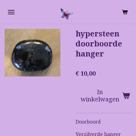
Ga
direct
naar
de
hypersteen
hoofdinhoud
doorboorde
hanger
€ 10,00
In
winkelwagen
Doorboord
Verzilverde hanger