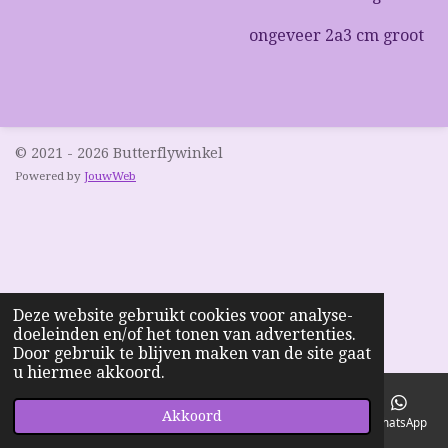
ongeveer 2a3 cm groot
© 2021 - 2026 Butterflywinkel
Powered by
JouwWeb
Deze website gebruikt cookies voor analyse-
doeleinden en/of het tonen van advertenties.
Door gebruik te blijven maken van de site gaat
u hiermee akkoord.
Akkoord
E-mailadres
Telefoonnummer
Kaart
Facebook
WhatsApp