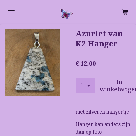
Ga
direct
naar
de
Azuriet van
hoofdinhoud
K2 Hanger
€ 12,00
In
winkelwage
met zilveren hangertje
Hanger kan anders zijn
dan op foto