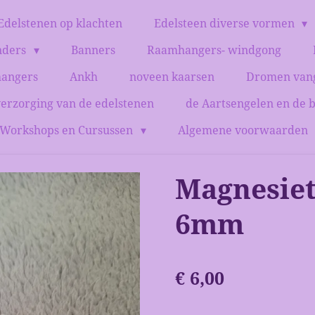
Edelstenen op klachten
Edelsteen diverse vormen
nders
Banners
Raamhangers- windgong
hangers
Ankh
noveen kaarsen
Dromen van
verzorging van de edelstenen
de Aartsengelen en de 
Workshops en Cursussen
Algemene voorwaarden
Magnesie
6mm
€ 6,00