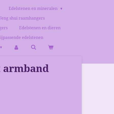
Edelstenen en mineralen
Feng shui raamhangers
gers
Edelstenen en dieren
bijpassende edelstenen
t armband