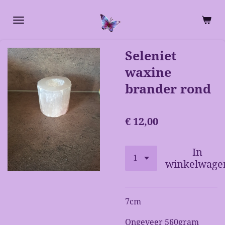
Ga
direct
naar
de
Seleniet
hoofdinhoud
waxine
brander rond
€ 12,00
In
winkelwage
7cm
Ongeveer 560gram