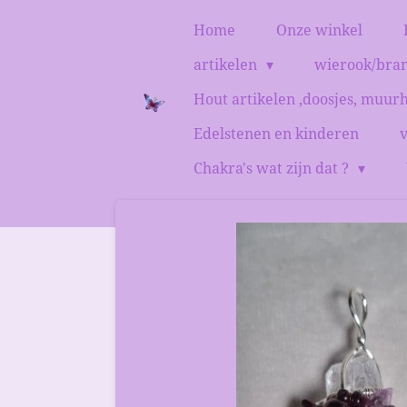
Ga
Home
Onze winkel
direct
artikelen
wierook/bra
naar
de
Hout artikelen ,doosjes, muur
hoofdinhoud
Edelstenen en kinderen
Chakra's wat zijn dat ?