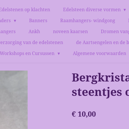
Edelstenen op klachten
Edelsteen diverse vormen
nders
Banners
Raamhangers- windgong
hangers
Ankh
noveen kaarsen
Dromen van
verzorging van de edelstenen
de Aartsengelen en de 
Workshops en Cursussen
Algemene voorwaarden
Bergkrist
steentjes 
€ 10,00