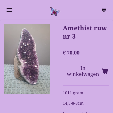
Ga
direct
naar
de
Amethist ruw
hoofdinhoud
nr 3
€ 70,00
In
winkelwagen
1011 gram
14,5-8-8cm