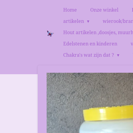
Ga
Home
Onze winkel
direct
artikelen
wierook/bra
naar
de
Hout artikelen ,doosjes, muur
hoofdinhoud
Edelstenen en kinderen
Chakra's wat zijn dat ?