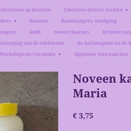
Edelstenen op klachten
Edelsteen diverse vormen
nders
Banners
Raamhangers- windgong
hangers
Ankh
noveen kaarsen
Dromen van
verzorging van de edelstenen
de Aartsengelen en de 
Workshops en Cursussen
Algemene voorwaarden
Noveen ka
Maria
€ 3,75