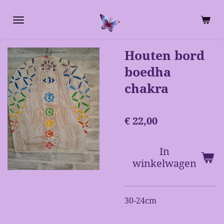
Ga
direct
naar
de
Houten bord
hoofdinhoud
boedha
chakra
€ 22,00
In
winkelwagen
30-24cm