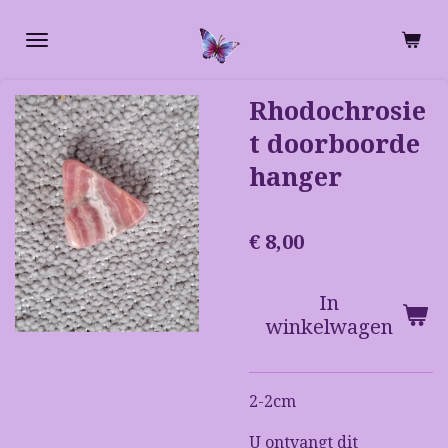
Ga
direct
naar
de
Rhodochrosie
hoofdinhoud
t doorboorde
hanger
€ 8,00
In
winkelwagen
2-2cm
U ontvangt dit