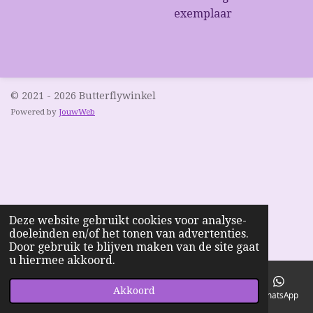
exemplaar
© 2021 - 2026 Butterflywinkel
Powered by
JouwWeb
Deze website gebruikt cookies voor analyse-
doeleinden en/of het tonen van advertenties.
Door gebruik te blijven maken van de site gaat
u hiermee akkoord.
Akkoord
E-mailadres
Telefoonnummer
Kaart
Facebook
WhatsApp