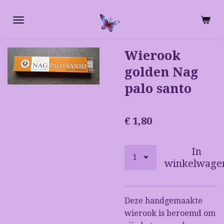
Ga
direct
naar
de
Wierook
hoofdinhoud
golden Nag
palo santo
€ 1,80
In
winkelwage
Deze handgemaakte
wierook is beroemd om