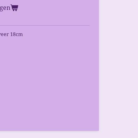
agen
veer 18cm