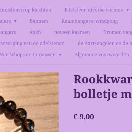
Edelstenen op klachten
Edelsteen diverse vormen
nders
Banners
Raamhangers- windgong
hangers
Ankh
noveen kaarsen
Dromen van
verzorging van de edelstenen
de Aartsengelen en de 
Workshops en Cursussen
Algemene voorwaarden
Rookkwar
bolletje 
€ 9,00