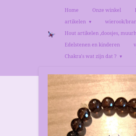
Ga
Home
Onze winkel
direct
artikelen
wierook/bra
naar
de
Hout artikelen ,doosjes, muur
hoofdinhoud
Edelstenen en kinderen
Chakra's wat zijn dat ?