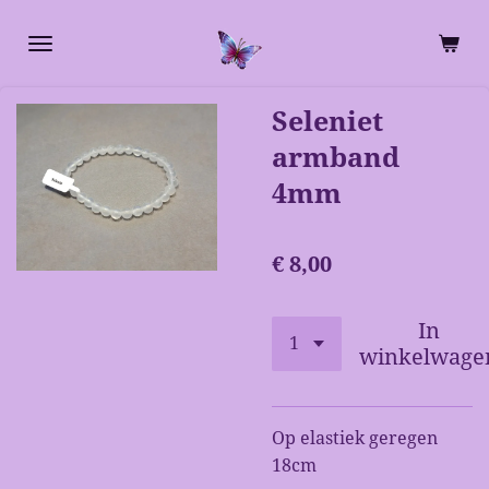
Ga
direct
naar
de
Seleniet
hoofdinhoud
armband
4mm
€ 8,00
In
winkelwage
Op elastiek geregen
18cm