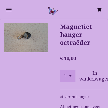
Ga
direct
naar
de
Magnetiet
hoofdinhoud
hanger
octraëder
€ 10,00
In
winkelwage
zilveren hanger
Afmetingen: ongeveer