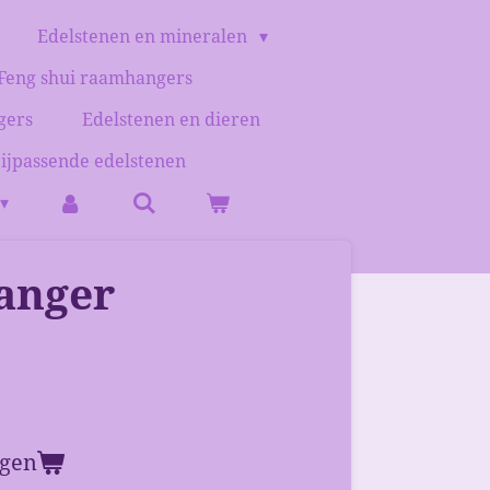
Edelstenen en mineralen
Feng shui raamhangers
gers
Edelstenen en dieren
bijpassende edelstenen
hanger
agen