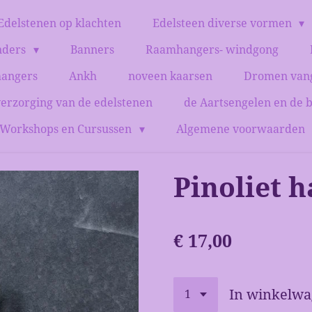
Edelstenen op klachten
Edelsteen diverse vormen
nders
Banners
Raamhangers- windgong
hangers
Ankh
noveen kaarsen
Dromen van
verzorging van de edelstenen
de Aartsengelen en de 
Workshops en Cursussen
Algemene voorwaarden
Pinoliet 
€ 17,00
In winkelw