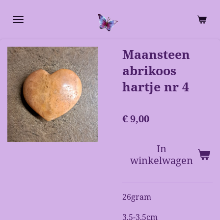
Ga
direct
naar
de
Maansteen
hoofdinhoud
abrikoos
hartje nr 4
€ 9,00
In
winkelwagen
26gram
3,5-3,5cm