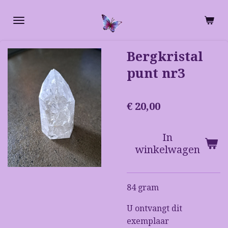
Ga
direct
naar
de
Bergkristal
hoofdinhoud
punt nr3
€ 20,00
In
winkelwagen
84 gram
U ontvangt dit
exemplaar