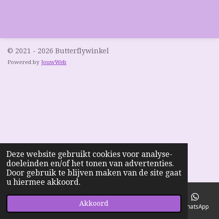
© 2021 - 2026 Butterflywinkel
Powered by
JouwWeb
Deze website gebruikt cookies voor analyse-
doeleinden en/of het tonen van advertenties.
Door gebruik te blijven maken van de site gaat
u hiermee akkoord.
Akkoord
E-mailadres
Telefoonnummer
Kaart
Facebook
WhatsApp