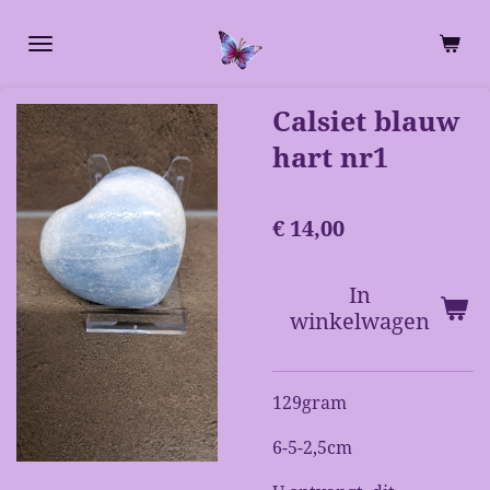
Ga
direct
naar
de
Calsiet blauw
hoofdinhoud
hart nr1
€ 14,00
In
winkelwagen
129gram
6-5-2,5cm