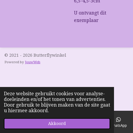
6,5-4,5-3cm
U ontvangt dit
exemplaar
© 2021 - 2026 Butterflywinkel
Powered by
JouwWeb
Deze website gebruikt cookies voor analyse-
doeleinden en/of het tonen van advertenties.
Door gebruik te blijven maken van de site gaat
u hiermee akkoord.
Akkoord
E-mailadres
Telefoonnummer
Kaart
Facebook
WhatsApp