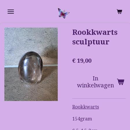
Ga
direct
naar
de
Rookkwarts
hoofdinhoud
sculptuur
€ 19,00
In
winkelwagen
Rookkwarts
154gram