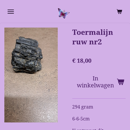
Ga
direct
naar
de
Toermalijn
hoofdinhoud
ruw nr2
€ 18,00
In
winkelwagen
294 gram
6-6-5cm